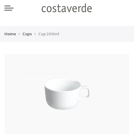
-->
Home
Cups
Cup 200ml