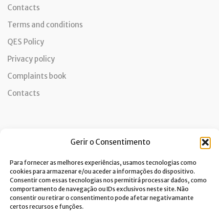
Contacts
Terms and conditions
QES Policy
Privacy policy
Complaints book
Contacts
Newsletter
Gerir o Consentimento
Para fornecer as melhores experiências, usamos tecnologias como
cookies para armazenar e/ou aceder a informações do dispositivo.
Consentir com essas tecnologias nos permitirá processar dados, como
I consent to the processing of data and accept the privacy
comportamento de navegação ou IDs exclusivos neste site. Não
policy.*
consentir ou retirar o consentimento pode afetar negativamante
Costa Verde is committed to the implementation of the GDPR. To
certos recursos e funções.
process your personal data, we need your consent. Click
here
to learn