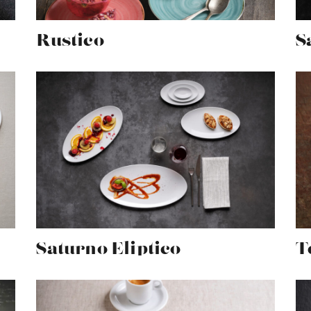
Rustico
S
Saturno Eliptico
T