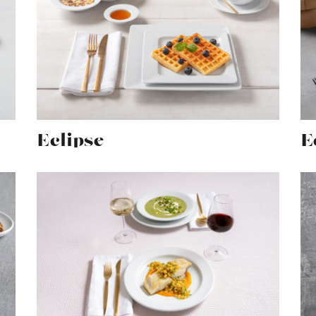
Eclipse
E