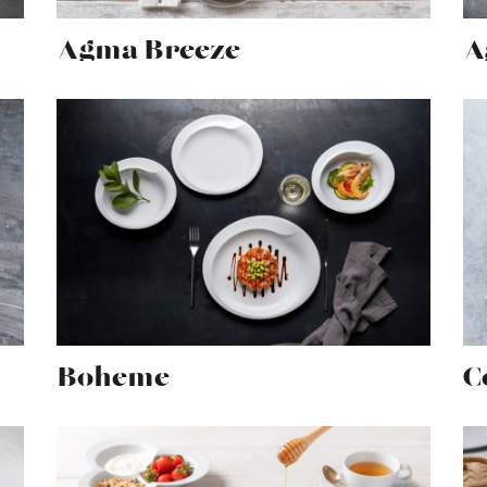
Agma Breeze
A
Boheme
C