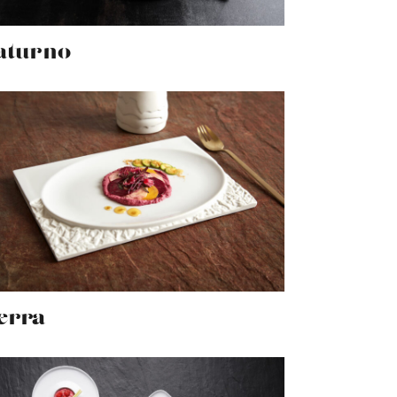
aturno
erra