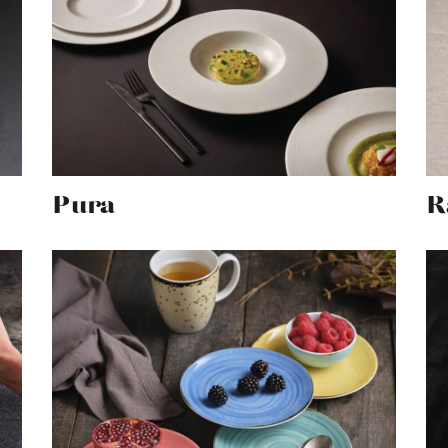
Pura
R