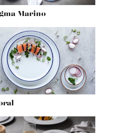
gma Marino
oral