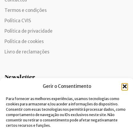
Termos e condições
Política CVIS
Política de privacidade
Política de cookies
Livro de reclamações
Newsletter
Gerir o Consentimento
Para fornecer as melhores experiências, usamos tecnologias como
cookies para armazenar e/ou aceder a informações do dispositivo.
Dou consentimento ao tratamento de dados e aceito a
Consentir com essas tecnologias nos permitirá processar dados, como
política de privacidade.*
comportamento de navegação ou IDs exclusivos neste site. Não
consentir ou retirar o consentimento pode afetar negativamante
A Costa Verde está comprometida com a implementação do RGPD. Para
tratarmos os seus dados pessoais, precisamos do seu consentimento.
certos recursos e funções.
Clique
aqui
e conheça a nossa Política de Privacidade.