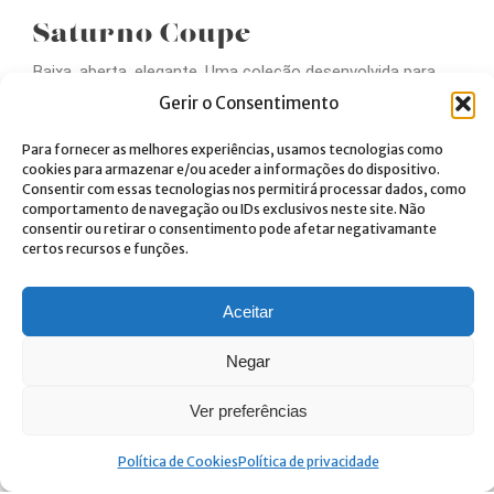
Saturno Coupe
Baixa, aberta, elegante. Uma coleção desenvolvida para
que cada criação gastronómica faça parte de um todo
Gerir o Consentimento
sensorial, com especial enfoque no empratamento.
Para fornecer as melhores experiências, usamos tecnologias como
cookies para armazenar e/ou aceder a informações do dispositivo.
Consentir com essas tecnologias nos permitirá processar dados, como
comportamento de navegação ou IDs exclusivos neste site. Não
consentir ou retirar o consentimento pode afetar negativamante
certos recursos e funções.
Aceitar
Negar
Registe-se e tenha acesso exclusivo
Ver preferências
ao mundo profissional da
Costa Verde.
Política de Cookies
Política de privacidade
Rustico