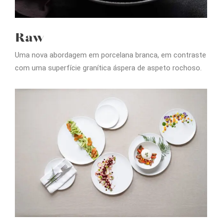
Raw
Uma nova abordagem em porcelana branca, em contraste
com uma superfície granítica áspera de aspeto rochoso.