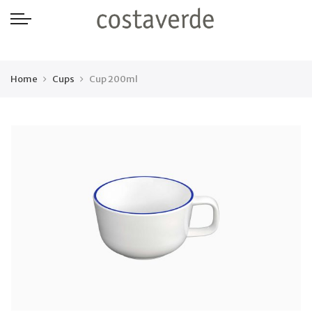
-->
Home
Cups
Cup 200ml