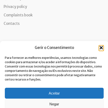
Privacy policy
Complaints book
Contacts
Newsletter
Gerir o Consentimento
Para fornecer as melhores experiências, usamos tecnologias como
cookies para armazenar e/ou aceder a informações do dispositivo.
Consentir com essas tecnologias nos permitirá processar dados, como
I consent to the processing of data and accept the privacy
comportamento de navegação ou IDs exclusivos neste site. Não
policy.*
consentir ou retirar o consentimento pode afetar negativamante
Costa Verde is committed to the implementation of the GDPR. To
certos recursos e funções.
process your personal data, we need your consent. Click
here
to learn
more about our Privacy Policy.
Aceitar
Negar