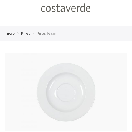
-->
Início
Pires
Pires 16cm