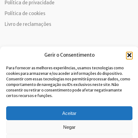
Política de privacidade
Política de cookies
Livro de reclamações
Newsletter
Gerir o Consentimento
Para fornecer as melhores experiências, usamos tecnologias como
cookies para armazenar e/ou aceder a informações do dispositivo.
Consentir com essas tecnologias nos permitirá processar dados, como
Dou consentimento ao tratamento de dados e aceito a
comportamento de navegação ou IDs exclusivos neste site. Não
política de privacidade.*
consentir ou retirar o consentimento pode afetar negativamante
A Costa Verde está comprometida com a implementação do RGPD. Para
certos recursos e funções.
tratarmos os seus dados pessoais, precisamos do seu consentimento.
Clique
aqui
e conheça a nossa Política de Privacidade.
Aceitar
Negar