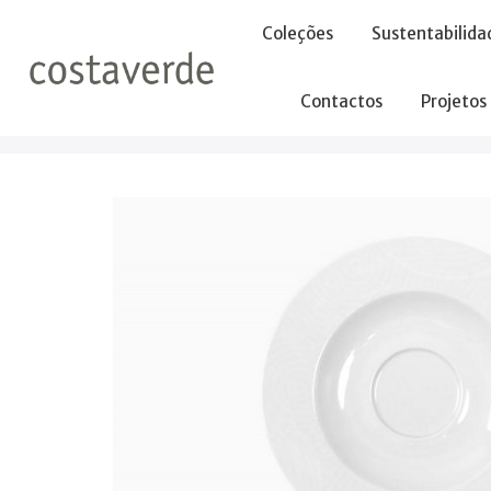
-->
Coleções
Sustentabilida
Contactos
Projetos
Início
Pires
Pires 18cm