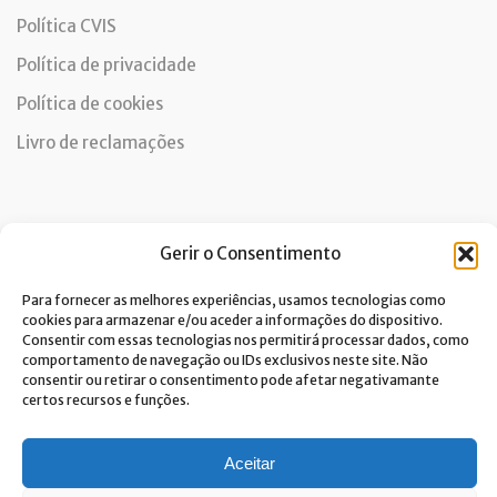
Política CVIS
Política de privacidade
Política de cookies
Livro de reclamações
Newsletter
Gerir o Consentimento
Para fornecer as melhores experiências, usamos tecnologias como
cookies para armazenar e/ou aceder a informações do dispositivo.
Consentir com essas tecnologias nos permitirá processar dados, como
Dou consentimento ao tratamento de dados e aceito a
comportamento de navegação ou IDs exclusivos neste site. Não
política de privacidade.*
consentir ou retirar o consentimento pode afetar negativamante
A Costa Verde está comprometida com a implementação do RGPD. Para
certos recursos e funções.
tratarmos os seus dados pessoais, precisamos do seu consentimento.
Clique
aqui
e conheça a nossa Política de Privacidade.
Aceitar