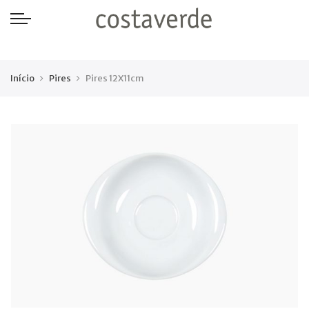
-->
Início
Pires
Pires 12X11cm