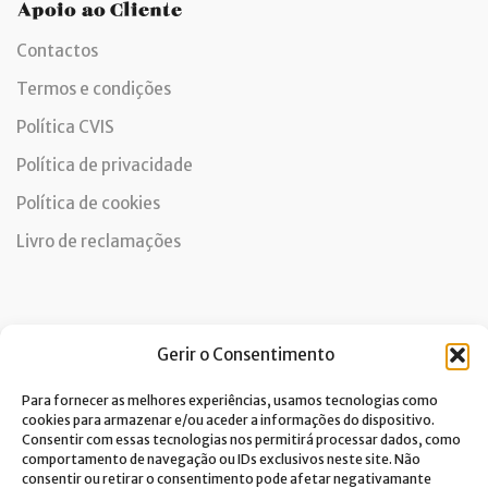
Apoio ao Cliente
Contactos
Termos e condições
Política CVIS
Política de privacidade
Política de cookies
Livro de reclamações
Newsletter
Gerir o Consentimento
Para fornecer as melhores experiências, usamos tecnologias como
cookies para armazenar e/ou aceder a informações do dispositivo.
Consentir com essas tecnologias nos permitirá processar dados, como
Dou consentimento ao tratamento de dados e aceito a
comportamento de navegação ou IDs exclusivos neste site. Não
política de privacidade.*
consentir ou retirar o consentimento pode afetar negativamante