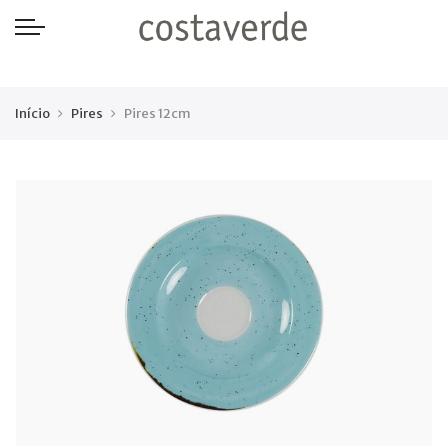
-->
Início
Pires
Pires 12cm