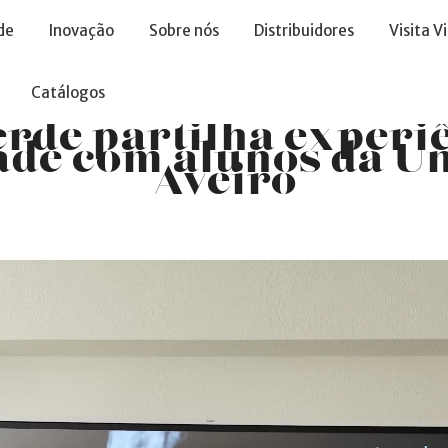
de
Inovação
Sobre nós
Distribuidores
Visita V
Catálogos
erde partilha experi
ade com alunos da U
Aveiro