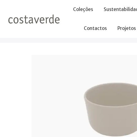
-->
Coleções
Sustentabilida
Contactos
Projetos
Início
Taças
Taça 10 h6cm