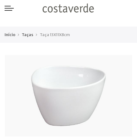
-->
Início
Taças
Taça 13X11X8cm