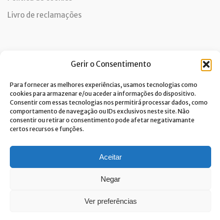
Livro de reclamações
Newsletter
Gerir o Consentimento
Para fornecer as melhores experiências, usamos tecnologias como
cookies para armazenar e/ou aceder a informações do dispositivo.
Consentir com essas tecnologias nos permitirá processar dados, como
Dou consentimento ao tratamento de dados e aceito a
comportamento de navegação ou IDs exclusivos neste site. Não
política de privacidade.*
consentir ou retirar o consentimento pode afetar negativamante
A Costa Verde está comprometida com a implementação do RGPD. Para
certos recursos e funções.
tratarmos os seus dados pessoais, precisamos do seu consentimento.
Clique
aqui
e conheça a nossa Política de Privacidade.
Aceitar
Negar
Ver preferências
© Built with passion. All rights reserved
Link&Grow
.