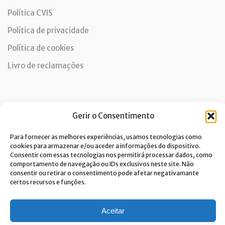
Política CVIS
Política de privacidade
Política de cookies
Livro de reclamações
Newsletter
Gerir o Consentimento
Para fornecer as melhores experiências, usamos tecnologias como
cookies para armazenar e/ou aceder a informações do dispositivo.
Consentir com essas tecnologias nos permitirá processar dados, como
Dou consentimento ao tratamento de dados e aceito a
comportamento de navegação ou IDs exclusivos neste site. Não
política de privacidade.*
consentir ou retirar o consentimento pode afetar negativamante
A Costa Verde está comprometida com a implementação do RGPD. Para
certos recursos e funções.
tratarmos os seus dados pessoais, precisamos do seu consentimento.
Clique
aqui
e conheça a nossa Política de Privacidade.
Aceitar