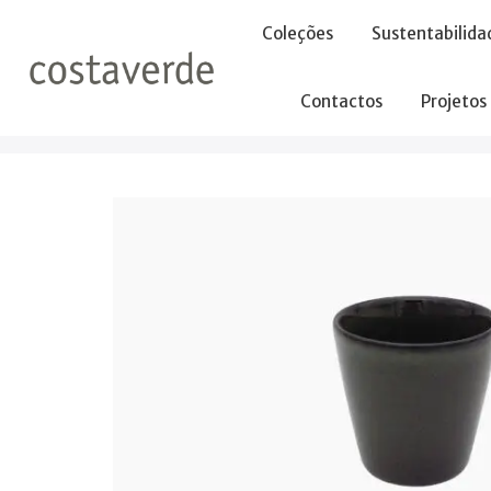
-->
Coleções
Sustentabilida
Contactos
Projetos
Início
Copo
Copo 270 ml