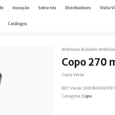
de
Inovação
Sobre nós
Distribuidores
Visita V
Catálogos
Ambitious & Double Ambitio
Copo 270 
Costa Verde
REF:
Verde: 008186004599 V
Categoria:
Copo