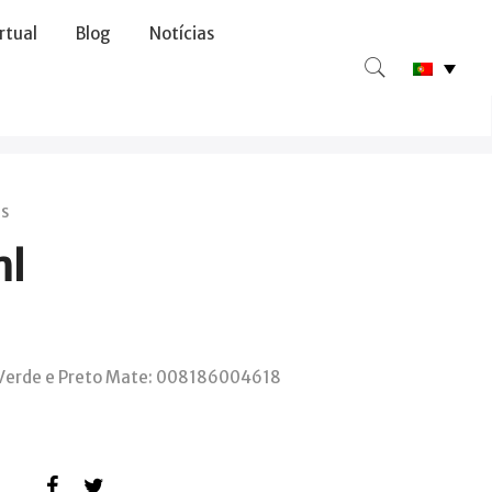
irtual
Blog
Notícias
us
ml
erde e Preto Mate: 008186004618