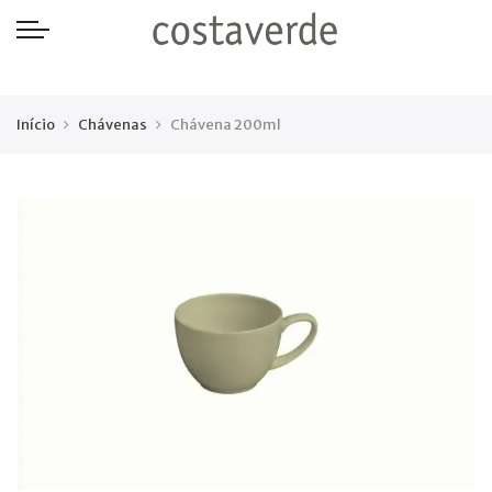
-->
Início
Chávenas
Chávena 200ml