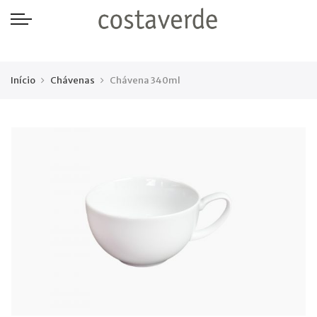
-->
Início
Chávenas
Chávena 340ml