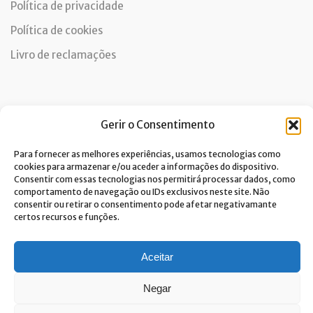
Política de privacidade
Política de cookies
Livro de reclamações
Newsletter
Gerir o Consentimento
Para fornecer as melhores experiências, usamos tecnologias como
cookies para armazenar e/ou aceder a informações do dispositivo.
Consentir com essas tecnologias nos permitirá processar dados, como
Dou consentimento ao tratamento de dados e aceito a
comportamento de navegação ou IDs exclusivos neste site. Não
política de privacidade.*
consentir ou retirar o consentimento pode afetar negativamante
A Costa Verde está comprometida com a implementação do RGPD. Para
certos recursos e funções.
tratarmos os seus dados pessoais, precisamos do seu consentimento.
Clique
aqui
e conheça a nossa Política de Privacidade.
Aceitar
Negar