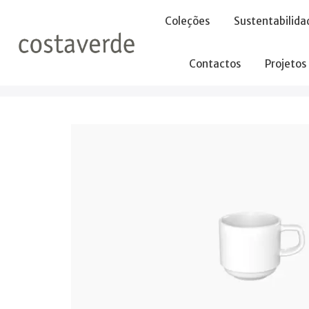
-->
Coleções
Sustentabilida
Contactos
Projetos
Início
Sem categoria
Chávena 110ml