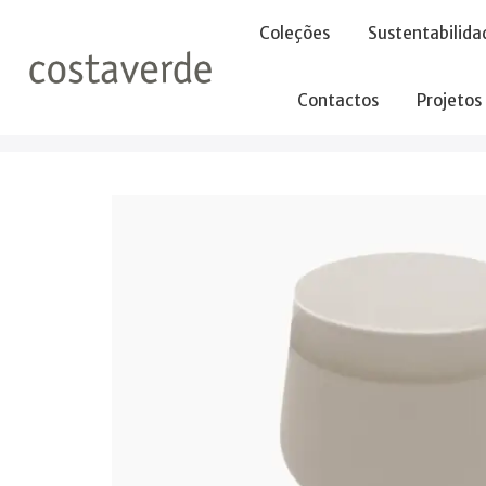
-->
Coleções
Sustentabilida
Contactos
Projetos
Início
Açucareiros
Açucareiro com Tampa