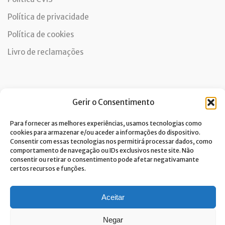
Política de privacidade
Política de cookies
Livro de reclamações
Newsletter
Gerir o Consentimento
Para fornecer as melhores experiências, usamos tecnologias como
cookies para armazenar e/ou aceder a informações do dispositivo.
Consentir com essas tecnologias nos permitirá processar dados, como
Dou consentimento ao tratamento de dados e aceito a
comportamento de navegação ou IDs exclusivos neste site. Não
política de privacidade.*
consentir ou retirar o consentimento pode afetar negativamante
A Costa Verde está comprometida com a implementação do RGPD. Para
certos recursos e funções.
tratarmos os seus dados pessoais, precisamos do seu consentimento.
Clique
aqui
e conheça a nossa Política de Privacidade.
Aceitar
Negar