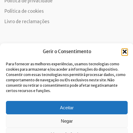
Política de privacidade
Política de cookies
Livro de reclamações
Newsletter
Gerir o Consentimento
Para fornecer as melhores experiências, usamos tecnologias como
cookies para armazenar e/ou aceder a informações do dispositivo.
Consentir com essas tecnologias nos permitirá processar dados, como
Dou consentimento ao tratamento de dados e aceito a
comportamento de navegação ou IDs exclusivos neste site. Não
política de privacidade.*
consentir ou retirar o consentimento pode afetar negativamante
A Costa Verde está comprometida com a implementação do RGPD. Para
certos recursos e funções.
tratarmos os seus dados pessoais, precisamos do seu consentimento.
Clique
aqui
e conheça a nossa Política de Privacidade.
Aceitar
Negar