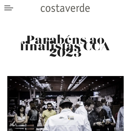
-->
Parabéns ao
finalistas CCA
2023