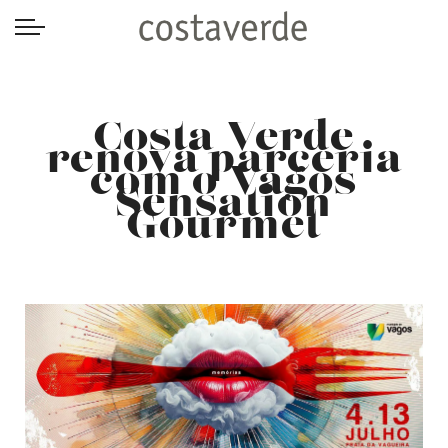
-->
Costa Verde
renova parceria
com o Vagos
Sensation
Gourmet