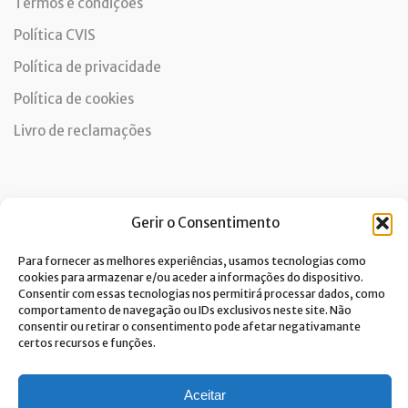
Termos e condições
Política CVIS
Política de privacidade
Política de cookies
Livro de reclamações
Newsletter
Gerir o Consentimento
Para fornecer as melhores experiências, usamos tecnologias como
cookies para armazenar e/ou aceder a informações do dispositivo.
Consentir com essas tecnologias nos permitirá processar dados, como
Dou consentimento ao tratamento de dados e aceito a
comportamento de navegação ou IDs exclusivos neste site. Não
política de privacidade.*
consentir ou retirar o consentimento pode afetar negativamante
A Costa Verde está comprometida com a implementação do RGPD. Para
certos recursos e funções.
tratarmos os seus dados pessoais, precisamos do seu consentimento.
Clique
aqui
e conheça a nossa Política de Privacidade.
Aceitar