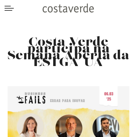
-->
Costa Verde
participa na
Semana Aberta da
ESTGA-UA