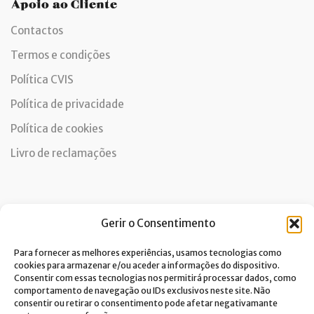
Apoio ao Cliente
Contactos
Termos e condições
Política CVIS
Política de privacidade
Política de cookies
Livro de reclamações
Newsletter
Gerir o Consentimento
Para fornecer as melhores experiências, usamos tecnologias como
cookies para armazenar e/ou aceder a informações do dispositivo.
Consentir com essas tecnologias nos permitirá processar dados, como
Dou consentimento ao tratamento de dados e aceito a
comportamento de navegação ou IDs exclusivos neste site. Não
política de privacidade.*
consentir ou retirar o consentimento pode afetar negativamante