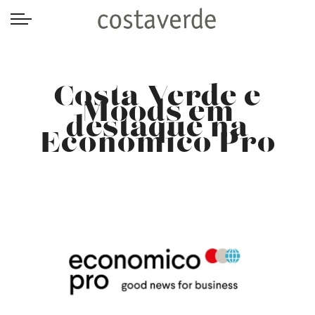
-->
Costa Verde e
Moods em
destaque na
Economico Pro