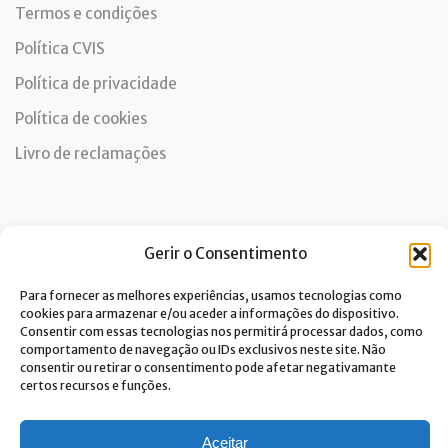
Termos e condições
Política CVIS
Política de privacidade
Política de cookies
Livro de reclamações
Newsletter
Gerir o Consentimento
Para fornecer as melhores experiências, usamos tecnologias como
cookies para armazenar e/ou aceder a informações do dispositivo.
Consentir com essas tecnologias nos permitirá processar dados, como
Dou consentimento ao tratamento de dados e aceito a
comportamento de navegação ou IDs exclusivos neste site. Não
política de privacidade.*
consentir ou retirar o consentimento pode afetar negativamante
A Costa Verde está comprometida com a implementação do RGPD. Para
certos recursos e funções.
tratarmos os seus dados pessoais, precisamos do seu consentimento.
Clique
aqui
e conheça a nossa Política de Privacidade.
Aceitar