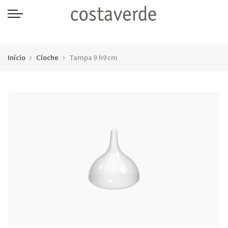
-->
Início
Cloche
Tampa 9 h9cm