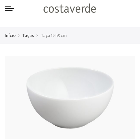
-->
Início
Taças
Taça 15 h9cm