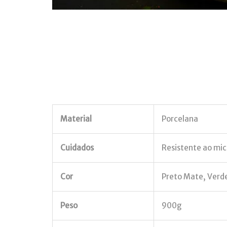
Material
Porcelana
Cuidados
Resistente ao mic
Cor
Preto Mate, Verd
Peso
900g