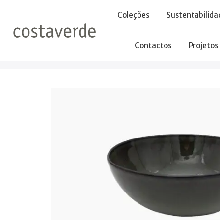
-->
Coleções
Sustentabilida
Contactos
Projetos
Início
Saladeiras
Saladeira 23 h9cm