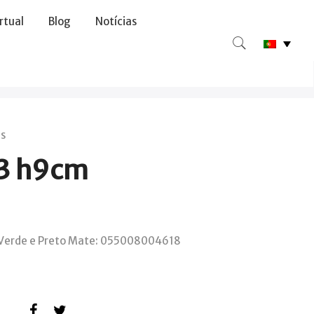
irtual
Blog
Notícias
us
23 h9cm
Verde e Preto Mate: 055008004618