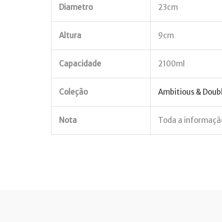
Diametro
23cm
Altura
9cm
Capacidade
2100ml
Coleção
Ambitious & Doub
Nota
Toda a informação