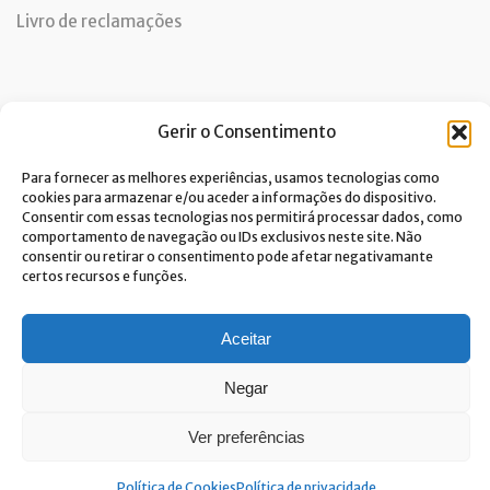
Livro de reclamações
Newsletter
Gerir o Consentimento
Para fornecer as melhores experiências, usamos tecnologias como
cookies para armazenar e/ou aceder a informações do dispositivo.
Consentir com essas tecnologias nos permitirá processar dados, como
Dou consentimento ao tratamento de dados e aceito a
comportamento de navegação ou IDs exclusivos neste site. Não
política de privacidade.*
consentir ou retirar o consentimento pode afetar negativamante
A Costa Verde está comprometida com a implementação do RGPD. Para
certos recursos e funções.
tratarmos os seus dados pessoais, precisamos do seu consentimento.
Clique
aqui
e conheça a nossa Política de Privacidade.
Aceitar
Negar
Ver preferências
© Built with passion. All rights reserved
Link&Grow
.
Política de Cookies
Política de privacidade