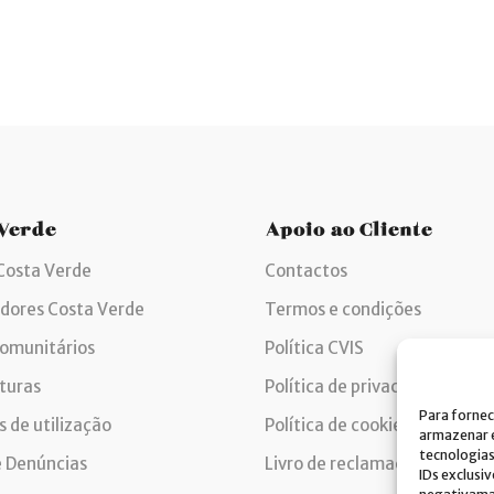
 Verde
Apoio ao Cliente
Costa Verde
Contactos
idores Costa Verde
Termos e condições
comunitários
Política CVIS
turas
Política de privacidade
Para fornec
 de utilização
Política de cookies
armazenar e
tecnologia
e Denúncias
Livro de reclamações
IDs exclusi