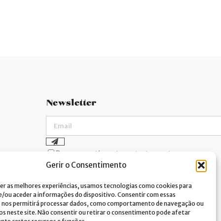
Newsletter
Dou consentimento ao tratamento
Gerir o Consentimento
de dados e aceito a política de
privacidade.*
er as melhores experiências, usamos tecnologias como cookies para
A Costa Verde está comprometida com a
implementação do RGPD. Para tratarmos os
/ou aceder a informações do dispositivo. Consentir com essas
seus dados pessoais, precisamos do seu
s nos permitirá processar dados, como comportamento de navegação ou
consentimento. Clique
aqui
e conheça a nossa
vos neste site. Não consentir ou retirar o consentimento pode afetar
Política de Privacidade.