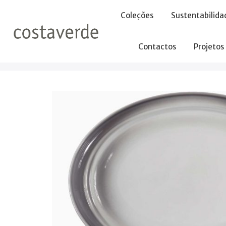
-->
Coleções
Sustentabilida
Contactos
Projetos
Início
Pratos
Pratos Marcador
Prato Oval 38x28cm