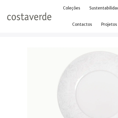
-->
Coleções
Sustentabilida
Contactos
Projetos
Início
Pratos
Pratos Pasta
Prato Fundo Coupe 29cm