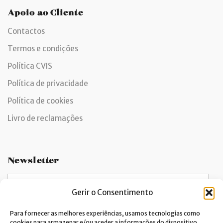
Apoio ao Cliente
Contactos
Termos e condições
Política CVIS
Política de privacidade
Política de cookies
Livro de reclamações
Newsletter
Gerir o Consentimento
Dou consentimento ao tratamento de dados e aceito a
Para fornecer as melhores experiências, usamos tecnologias como
cookies para armazenar e/ou aceder a informações do dispositivo.