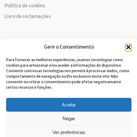
Política de cookies
Livro de reclamações
Newsletter
Gerir o Consentimento
Para fornecer as melhores experiências, usamos tecnologias como
cookies para armazenar e/ou aceder a informações do dispositivo.
Consentir com essas tecnologias nos permitirá processar dados, como
Dou consentimento ao tratamento de dados e aceito a
comportamento de navegação ou IDs exclusivos neste site. Não
política de privacidade.*
consentir ou retirar o consentimento pode afetar negativamante
A Costa Verde está comprometida com a implementação do RGPD. Para
certos recursos e funções.
tratarmos os seus dados pessoais, precisamos do seu consentimento.
Clique
aqui
e conheça a nossa Política de Privacidade.
Aceitar
Negar
Ver preferências