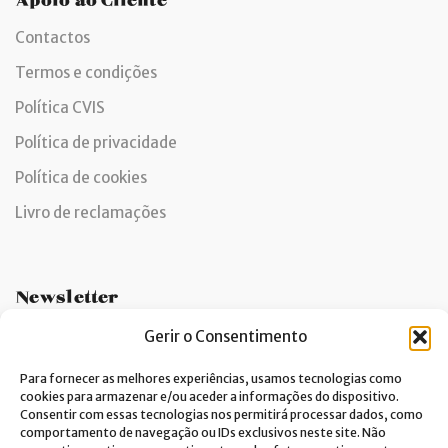
Contactos
Termos e condições
Política CVIS
Política de privacidade
Política de cookies
Livro de reclamações
Newsletter
Gerir o Consentimento
Para fornecer as melhores experiências, usamos tecnologias como
cookies para armazenar e/ou aceder a informações do dispositivo.
Dou consentimento ao tratamento de dados e aceito a
Consentir com essas tecnologias nos permitirá processar dados, como
política de privacidade.*
comportamento de navegação ou IDs exclusivos neste site. Não
A Costa Verde está comprometida com a implementação do RGPD. Para