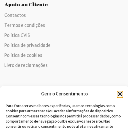
Apoio ao Cliente
Contactos
Termos e condições
Política CVIS
Política de privacidade
Política de cookies
Livro de reclamações
Newsletter
Gerir o Consentimento
Para fornecer as melhores experiências, usamos tecnologias como
cookies para armazenar e/ou aceder a informações do dispositivo.
Consentir com essas tecnologias nos permitirá processar dados, como
Dou consentimento ao tratamento de dados e aceito a
comportamento de navegação ou IDs exclusivos neste site. Não
política de privacidade.*
consentir ou retirar o consentimento pode afetar negativamante