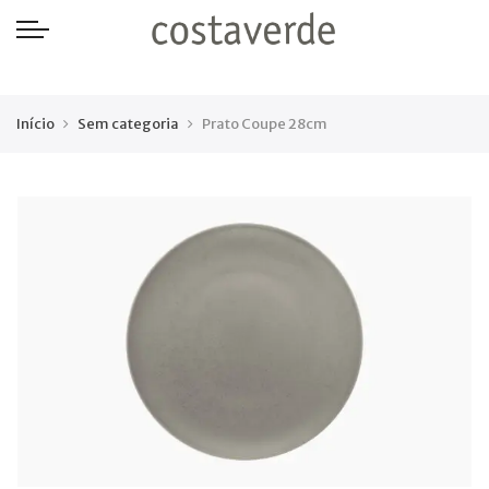
-->
Início
Sem categoria
Prato Coupe 28cm