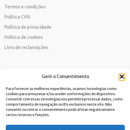
Termos e condições
Política CVIS
Política de privacidade
Política de cookies
Livro de reclamações
Newsletter
Gerir o Consentimento
Para fornecer as melhores experiências, usamos tecnologias como
cookies para armazenar e/ou aceder a informações do dispositivo.
Consentir com essas tecnologias nos permitirá processar dados, como
Dou consentimento ao tratamento de dados e aceito a
comportamento de navegação ou IDs exclusivos neste site. Não
política de privacidade.*
consentir ou retirar o consentimento pode afetar negativamante
A Costa Verde está comprometida com a implementação do RGPD. Para
certos recursos e funções.
tratarmos os seus dados pessoais, precisamos do seu consentimento.
Clique
aqui
e conheça a nossa Política de Privacidade.