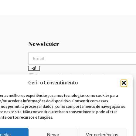
Newsletter
Dou consentimento ao tratamento
Gerir o Consentimento
de dados e aceito a política de
privacidade.*
er as melhores experiências, usamos tecnologias como cookies para
A Costa Verde está comprometida com a
implementação do RGPD. Para tratarmos os
/ou aceder a informações do dispositivo. Consentir com essas
seus dados pessoais, precisamos do seu
s nos permitirá processar dados, como comportamento de navegação ou
consentimento. Clique
aqui
e conheça a nossa
vos neste site. Não consentir ou retirar o consentimento pode afetar
Política de Privacidade.
te certos recursos e funções.
ceitar
Negar
Ver preferências