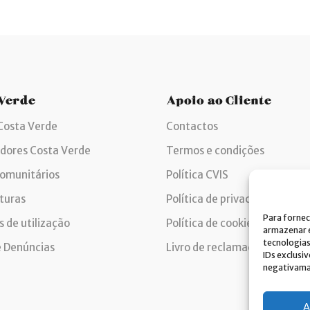
 Verde
Apoio ao Cliente
Costa Verde
Contactos
idores Costa Verde
Termos e condições
comunitários
Política CVIS
turas
Política de privacidade
Para fornec
 de utilização
Política de cookies
armazenar e
tecnologia
e Denúncias
Livro de reclamações
IDs exclusi
negativaman
A