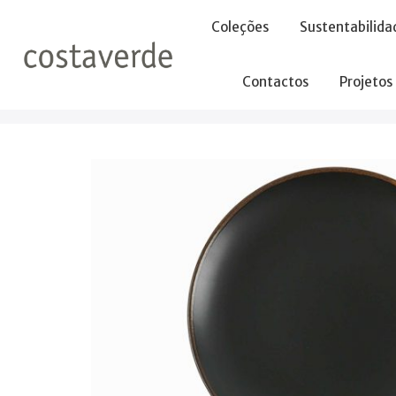
-->
Coleções
Sustentabilida
Contactos
Projetos
Início
Pratos
Pratos Raso
Prato Coupe 28cm