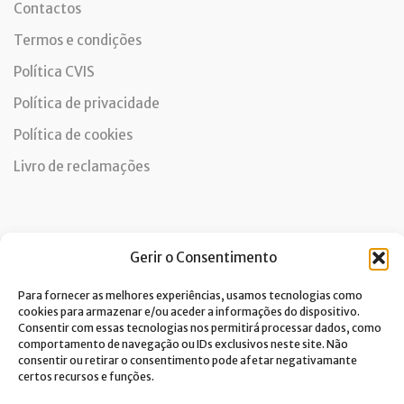
Contactos
Termos e condições
Política CVIS
Política de privacidade
Política de cookies
Livro de reclamações
Newsletter
Gerir o Consentimento
Para fornecer as melhores experiências, usamos tecnologias como
cookies para armazenar e/ou aceder a informações do dispositivo.
Consentir com essas tecnologias nos permitirá processar dados, como
Dou consentimento ao tratamento de dados e aceito a
comportamento de navegação ou IDs exclusivos neste site. Não
política de privacidade.*
consentir ou retirar o consentimento pode afetar negativamante
A Costa Verde está comprometida com a implementação do RGPD. Para
certos recursos e funções.
tratarmos os seus dados pessoais, precisamos do seu consentimento.
Clique
aqui
e conheça a nossa Política de Privacidade.