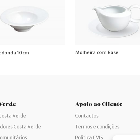
Molheira com Base
edonda 10cm
 Verde
Apoio ao Cliente
Costa Verde
Contactos
idores Costa Verde
Termos e condições
comunitários
Política CVIS