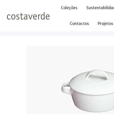
-->
Coleções
Sustentabilida
Contactos
Projetos
Início
Caçarolas
Mini Caçarola 13cm