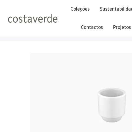
-->
Coleções
Sustentabilida
Contactos
Projetos
Início
Sem categoria
Chávena s/asa 130ml