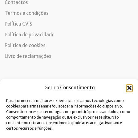
Contactos
Termos e condições
Política CVIS
Política de privacidade
Política de cookies
Livro de reclamações
Newsletter
Gerir o Consentimento
Para fornecer as melhores experiências, usamos tecnologias como
cookies para armazenar e/ou aceder a informações do dispositivo.
Consentir com essas tecnologias nos permitirá processar dados, como
Dou consentimento ao tratamento de dados e aceito a
comportamento de navegação ou IDs exclusivos neste site. Não
política de privacidade.*
consentir ou retirar o consentimento pode afetar negativamante
A Costa Verde está comprometida com a implementação do RGPD. Para
certos recursos e funções.
tratarmos os seus dados pessoais, precisamos do seu consentimento.
Clique
aqui
e conheça a nossa Política de Privacidade.