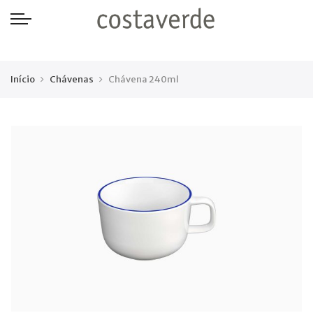
-->
Início
Chávenas
Chávena 240ml