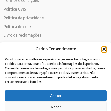
Termos e condições
Política CVIS
Política de privacidade
Política de cookies
Livro de reclamações
Gerir o Consentimento
Newsletter
Para fornecer as melhores experiências, usamos tecnologias como
cookies para armazenar e/ou aceder a informações do dispositivo.
Consentir com essas tecnologias nos permitirá processar dados, como
comportamento de navegação ou IDs exclusivos neste site. Não
consentir ou retirar o consentimento pode afetar negativamante
Dou consentimento ao tratamento de dados e aceito a
certos recursos e funções.
política de privacidade.*
A Costa Verde está comprometida com a implementação do RGPD. Para
Aceitar
tratarmos os seus dados pessoais, precisamos do seu consentimento.
Clique
aqui
e conheça a nossa Política de Privacidade.
Negar