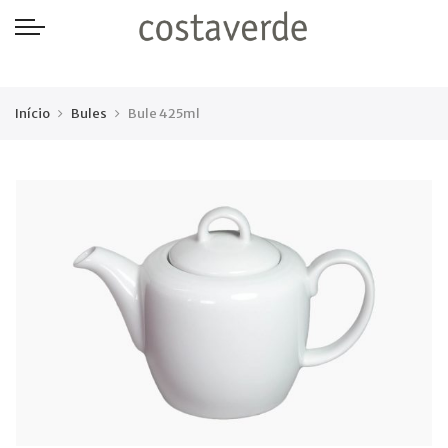
-->
Início
Bules
Bule 425ml