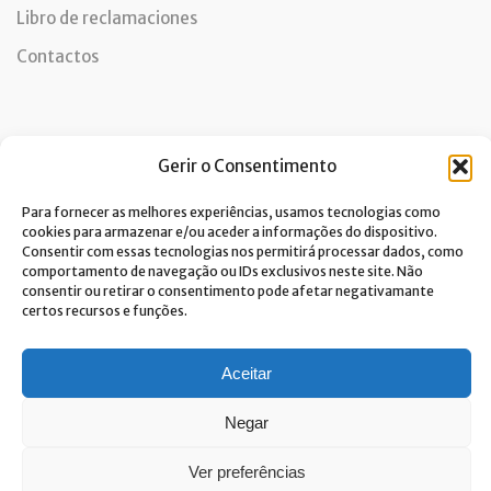
Libro de reclamaciones
Contactos
Newsletter
Gerir o Consentimento
Para fornecer as melhores experiências, usamos tecnologias como
cookies para armazenar e/ou aceder a informações do dispositivo.
Consentir com essas tecnologias nos permitirá processar dados, como
Doy mi consentimiento para el tratamiento de datos y
comportamento de navegação ou IDs exclusivos neste site. Não
acepto la política de privacidad.*
consentir ou retirar o consentimento pode afetar negativamante
Costa Verde se compromete a aplicar el RGPD. Para procesar sus datos
certos recursos e funções.
personales, necesitamos su consentimiento. Haga clic
aqui
y conozca
nuestra política de privacidad.
Aceitar
Negar
Ver preferências