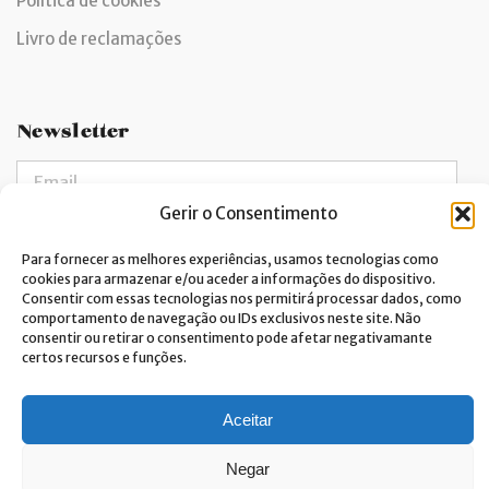
Política de cookies
Livro de reclamações
Newsletter
Gerir o Consentimento
Dou consentimento ao tratamento de dados e aceito a
Para fornecer as melhores experiências, usamos tecnologias como
política de privacidade.*
cookies para armazenar e/ou aceder a informações do dispositivo.
A Costa Verde está comprometida com a implementação do RGPD. Para
Consentir com essas tecnologias nos permitirá processar dados, como
tratarmos os seus dados pessoais, precisamos do seu consentimento.
comportamento de navegação ou IDs exclusivos neste site. Não
Clique
aqui
e conheça a nossa Política de Privacidade.
consentir ou retirar o consentimento pode afetar negativamante
certos recursos e funções.
Aceitar
Negar