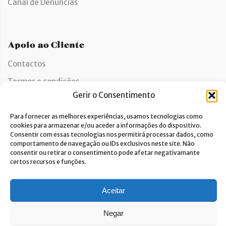
Canal de Denúncias
Apoio ao Cliente
Contactos
Termos e condições
Gerir o Consentimento
Política CVIS
Política de privacidade
Para fornecer as melhores experiências, usamos tecnologias como
cookies para armazenar e/ou aceder a informações do dispositivo.
Política de cookies
Consentir com essas tecnologias nos permitirá processar dados, como
comportamento de navegação ou IDs exclusivos neste site. Não
Livro de reclamações
consentir ou retirar o consentimento pode afetar negativamante
certos recursos e funções.
Aceitar
Newsletter
Negar