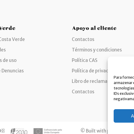
 Verde
Apoyo al cliente
Costa Verde
Contactos
des
Términos y condiciones
s de uso
Política CAS
e Denuncias
Política de privacidad
Para fornec
Libro de reclamaciones
armazenar e
tecnologia
Contactos
IDs exclusi
negativaman
A
© Built with passion. All 