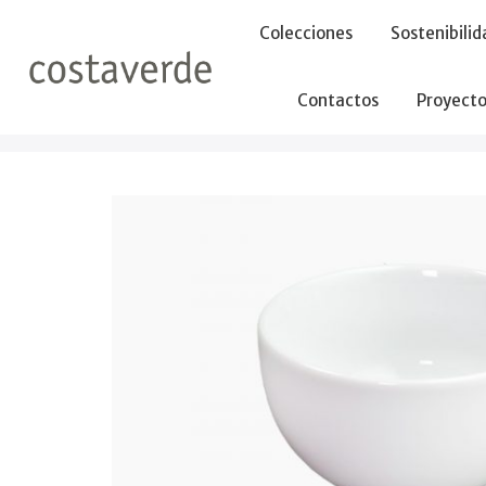
-->
Colecciones
Sostenibilid
Contactos
Proyecto
Inicio
Bols
Bol 10cm