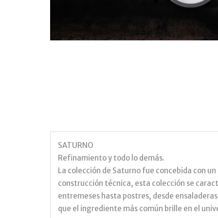
SATURNO
Refinamiento y todo lo demás.
La colección de Saturno fue concebida con un r
construcción técnica, esta colección se carac
entremeses hasta postres, desde ensaladeras y
que el ingrediente más común brille en el univ