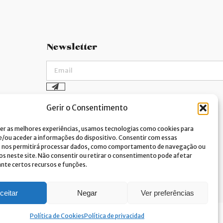
Newsletter
Doy mi consentimiento para el
Gerir o Consentimento
tratamiento de datos y acepto la
política de privacidad.*
er as melhores experiências, usamos tecnologias como cookies para
Costa Verde se compromete a aplicar el RGPD.
/ou aceder a informações do dispositivo. Consentir com essas
Para procesar sus datos personales,
s nos permitirá processar dados, como comportamento de navegação ou
necesitamos su consentimiento. Haga clic
aqui
y conozca nuestra política de privacidad.
vos neste site. Não consentir ou retirar o consentimento pode afetar
te certos recursos e funções.
ceitar
Negar
Ver preferências
Política de Cookies
Política de privacidad
rights reserved
Link&Grow
.